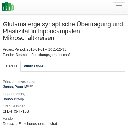
Toggl
navig
Glutamaterge synaptische Übertragung und
Plastizität in hippocampalen
Mikroschaltkreisen
Project Period: 2011-01-01 – 2011-12-31
Funder: Deutsche Forschungsgemeinschaft
Details
Publications
Principal Investigator
ISTA
Jonas, Peter M
Department(s)
Jonas Group
Grant Number
SFB-TR3-TP10B
Funder
Deutsche Forschungsgemeinschaft