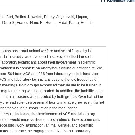
Favorite/Unfavori
in; Bert, Bettina; Hawkins, Penny; Angelovski, Ljupco;
 Özge S.; Franco, Nuno H.; Horata, Erdal; Kaura, Rohish;
discussions about animal welfare and scientific quality is
. In this study, we developed a survey to collect the self-
laboratory technicians about their involvement in scientific
 contacted to complete an anonymous online questionnaire. We
ope: 564 from ACS and 286 from laboratory technicians. Job
 ACS and laboratory technicians despite the low frequency of
th meetings. Both groups expressed their desire to be trained in
gular training was not reported. In addition, the inability to act
rimental reasons was reported by both groups. Over half of the
 the lead scientists or animal facility manager; however, it is not
 names on the authors list or in the manuscript
 results indicated that involvement of ACS and laboratory
studies would improve their understanding of how experiments
cesses, work satisfaction, animal welfare, and scientific
ations to improve the engagement of ACS and laboratory