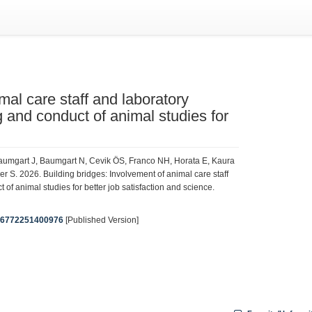
mal care staff and laboratory
g and conduct of animal studies for
 Baumgart J, Baumgart N, Cevik ÖS, Franco NH, Horata E, Kaura
r S. 2026. Building bridges: Involvement of animal care staff
of animal studies for better job satisfaction and science.
0236772251400976
[Published Version]