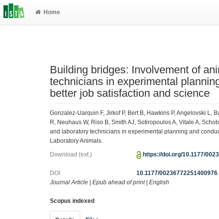
Home
Building bridges: Involvement of ani
technicians in experimental plannin
better job satisfaction and science
Gonzalez-Uarquin F, Jirkof P, Bert B, Hawkins P, Angelovski L,
R, Neuhaus W, Riso B, Smith AJ, Sotiropoulos A, Vitale A, Schobe
and laboratory technicians in experimental planning and conduct 
Laboratory Animals.
Download (ext.)
https://doi.org/10.1177/0
DOI
10.1177/00236772251400976
Journal Article
|
Epub ahead of print
|
English
Scopus indexed