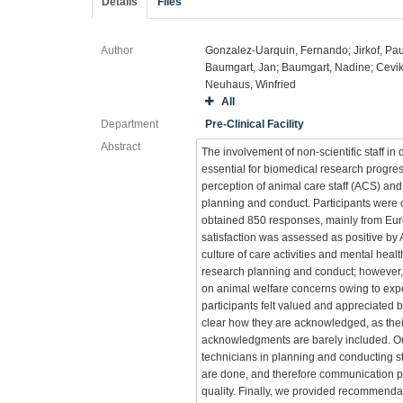
Details
Files
Author
Gonzalez-Uarquin, Fernando; Jirkof, Paul
Baumgart, Jan; Baumgart, Nadine; Cevik,
Neuhaus, Winfried
All
Department
Pre-Clinical Facility
Abstract
The involvement of non-scientific staff in 
essential for biomedical research progress
perception of animal care staff (ACS) and 
planning and conduct. Participants were
obtained 850 responses, mainly from Eur
satisfaction was assessed as positive by
culture of care activities and mental heal
research planning and conduct; however, re
on animal welfare concerns owing to expe
participants felt valued and appreciated by
clear how they are acknowledged, as their
acknowledgments are barely included. Our
technicians in planning and conducting 
are done, and therefore communication pro
quality. Finally, we provided recommend