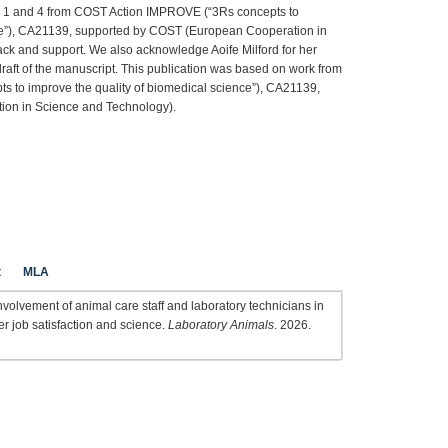
 1 and 4 from COST Action IMPROVE (“3Rs concepts to
nce”), CA21139, supported by COST (European Cooperation in
ack and support. We also acknowledge Aoife Milford for her
draft of the manuscript. This publication was based on work from
 to improve the quality of biomedical science”), CA21139,
on in Science and Technology).
t
MLA
 Involvement of animal care staff and laboratory technicians in
er job satisfaction and science.
Laboratory Animals
. 2026.