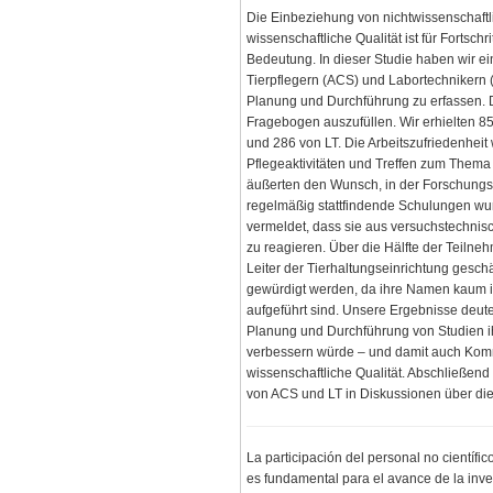
Die Einbeziehung von nichtwissenschaftl
wissenschaftliche Qualität ist für Fortsc
Bedeutung. In dieser Studie haben wir e
Tierpflegern (ACS) und Labortechnikern (L
Planung und Durchführung zu erfassen.
Fragebogen auszufüllen. Wir erhielten 
und 286 von LT. Die Arbeitszufriedenheit
Pflegeaktivitäten und Treffen zum Thema
äußerten den Wunsch, in der Forschungs
regelmäßig stattfindende Schulungen wu
vermeldet, dass sie aus versuchstechnis
zu reagieren. Über die Hälfte der Teilne
Leiter der Tierhaltungseinrichtung geschät
gewürdigt werden, da ihre Namen kaum i
aufgeführt sind. Unsere Ergebnisse deut
Planung und Durchführung von Studien i
verbessern würde – und damit auch Komm
wissenschaftliche Qualität. Abschließe
von ACS und LT in Diskussionen über di
La participación del personal no científic
es fundamental para el avance de la inv