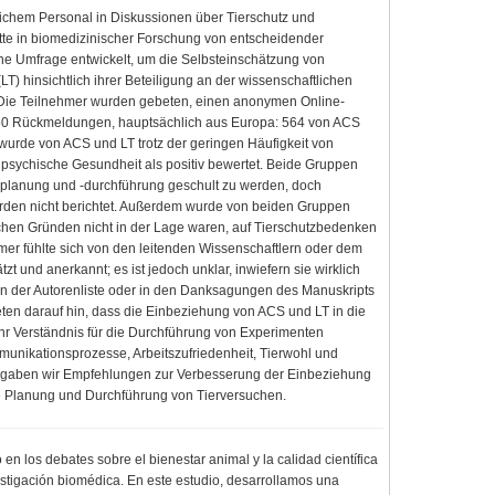
ichem Personal in Diskussionen über Tierschutz und
hritte in biomedizinischer Forschung von entscheidender
ine Umfrage entwickelt, um die Selbsteinschätzung von
T) hinsichtlich ihrer Beteiligung an der wissenschaftlichen
 Die Teilnehmer wurden gebeten, einen anonymen Online-
850 Rückmeldungen, hauptsächlich aus Europa: 564 von ACS
 wurde von ACS und LT trotz der geringen Häufigkeit von
 psychische Gesundheit als positiv bewertet. Beide Gruppen
planung und -durchführung geschult zu werden, doch
rden nicht berichtet. Außerdem wurde von beiden Gruppen
chen Gründen nicht in der Lage waren, auf Tierschutzbedenken
hmer fühlte sich von den leitenden Wissenschaftlern oder dem
zt und anerkannt; es ist jedoch unklar, inwiefern sie wirklich
n der Autorenliste oder in den Danksagungen des Manuskripts
eten darauf hin, dass die Einbeziehung von ACS und LT in die
hr Verständnis für die Durchführung von Experimenten
unikationsprozesse, Arbeitszufriedenheit, Tierwohl und
nd gaben wir Empfehlungen zur Verbesserung der Einbeziehung
e Planung und Durchführung von Tierversuchen.
o en los debates sobre el bienestar animal y la calidad científica
estigación biomédica. En este estudio, desarrollamos una