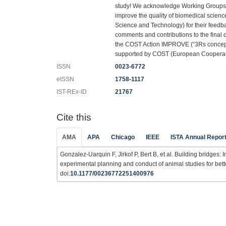
study! We acknowledge Working Groups
improve the quality of biomedical scie
Science and Technology) for their feedb
comments and contributions to the final 
the COST Action IMPROVE (“3Rs concepts
supported by COST (European Cooperati
ISSN
0023-6772
eISSN
1758-1117
IST-REx-ID
21767
Cite this
AMA
APA
Chicago
IEEE
ISTA Annual Repor
Gonzalez-Uarquin F, Jirkof P, Bert B, et al. Building bridges:
experimental planning and conduct of animal studies for bett
doi:
10.1177/00236772251400976