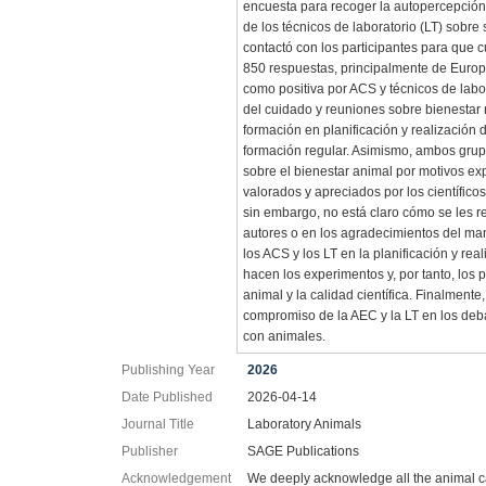
encuesta para recoger la autopercepción
de los técnicos de laboratorio (LT) sobre s
contactó con los participantes para que
850 respuestas, principalmente de Europa
como positiva por ACS y técnicos de labor
del cuidado y reuniones sobre bienestar
formación en planificación y realización
formación regular. Asimismo, ambos grup
sobre el bienestar animal por motivos exp
valorados y apreciados por los científico
sin embargo, no está claro cómo se les r
autores o en los agradecimientos del man
los ACS y los LT en la planificación y r
hacen los experimentos y, por tanto, los 
animal y la calidad científica. Finalmen
compromiso de la AEC y la LT en los debat
con animales.
Publishing Year
2026
Date Published
2026-04-14
Journal Title
Laboratory Animals
Publisher
SAGE Publications
Acknowledgement
We deeply acknowledge all the animal car