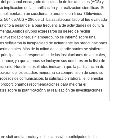
 del personal encargado del cuidado de los animales (ACS) y
u implicación en la planificación y la realización científicas. Se
 cumplimentaran un cuestionario anónimo en línea. Obtuvimos
: 564 de ACS y 286 de LT. La satisfacción laboral fue evaluada
atorio a pesar de la baja frecuencia de actividades de cultura
 mental. Ambos grupos expresaron su deseo de recibir
 de investigaciones, sin embargo, no se informó sobre una
os señalaron la incapacidad de actuar ante las preocupaciones
erimentales. Más de la mitad de los participantes se sintieron
s principales o el responsable de las instalaciones de animales;
econoce, ya que apenas se incluyen sus nombres en la lista de
uscrito. Nuestros resultados indicaron que la participación de
ealización de los estudios mejoraría su comprensión de cómo se
procesos de comunicación, la satisfacción laboral, el bienestar
te, proporcionamos recomendaciones para mejorar el
es sobre la planificación y la realización de investigaciones
e staff and laboratory technicians who participated in this