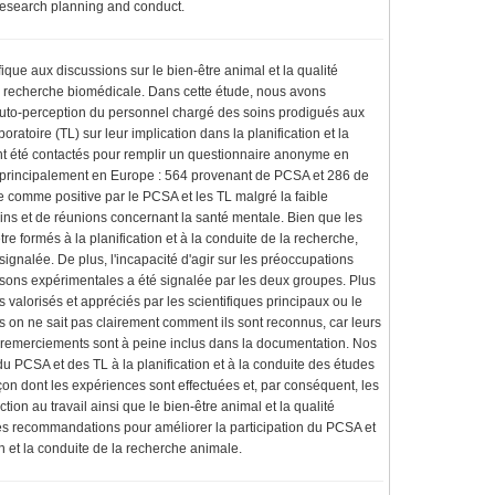
research planning and conduct.
ique aux discussions sur le bien-être animal et la qualité
 la recherche biomédicale. Dans cette étude, nous avons
'auto-perception du personnel chargé des soins prodigués aux
atoire (TL) sur leur implication dans la planification et la
 ont été contactés pour remplir un questionnaire anonyme en
 principalement en Europe : 564 provenant de PCSA et 286 de
ée comme positive par le PCSA et les TL malgré la faible
soins et de réunions concernant la santé mentale. Bien que les
re formés à la planification et à la conduite de la recherche,
signalée. De plus, l'incapacité d'agir sur les préoccupations
aisons expérimentales a été signalée par les deux groupes. Plus
is valorisés et appréciés par les scientifiques principaux ou le
is on ne sait pas clairement comment ils sont reconnus, car leurs
s remerciements sont à peine inclus dans la documentation. Nos
 du PCSA et des TL à la planification et à la conduite des études
on dont les expériences sont effectuées et, par conséquent, les
ion au travail ainsi que le bien-être animal et la qualité
des recommandations pour améliorer la participation du PCSA et
on et la conduite de la recherche animale.