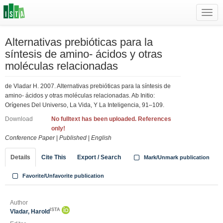
Toggl
navig
Alternativas prebióticas para la
síntesis de amino- ácidos y otras
moléculas relacionadas
de Vladar H. 2007. Alternativas prebióticas para la síntesis de
amino- ácidos y otras moléculas relacionadas. Ab Initio:
Orígenes Del Universo, La Vida, Y La Inteligencia, 91–109.
Download
No fulltext has been uploaded. References
only!
Conference Paper
|
Published
|
English
Details
Cite This
Export / Search
Mark/Unmark publication
Favorite/Unfavorite publication
Author
ISTA
Vladar, Harold