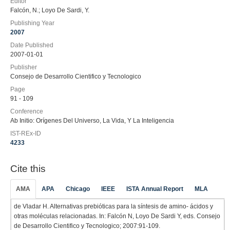
Editor
Falcón, N.; Loyo De Sardi, Y.
Publishing Year
2007
Date Published
2007-01-01
Publisher
Consejo de Desarrollo Cientifico y Tecnologico
Page
91 - 109
Conference
Ab Initio: Orígenes Del Universo, La Vida, Y La Inteligencia
IST-REx-ID
4233
Cite this
AMA
APA
Chicago
IEEE
ISTA Annual Report
MLA
de Vladar H. Alternativas prebióticas para la síntesis de amino- ácidos y
otras moléculas relacionadas. In: Falcón N, Loyo De Sardi Y, eds. Consejo
de Desarrollo Cientifico y Tecnologico; 2007:91-109.